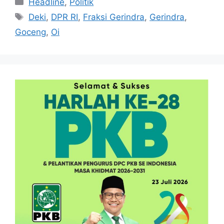
Headline
,
Politik
Tag
Deki
,
DPR RI
,
Fraksi Gerindra
,
Gerindra
,
Goceng
,
Oi