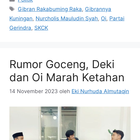
Tag
Gibran Rakabuming Raka
,
Gibrannya
Kuningan
,
Nurcholis Mauludin Syah
,
Oi
,
Partai
Gerindra
,
SKCK
Rumor Goceng, Deki
dan Oi Marah Ketahan
14 November 2023
oleh
Eki Nurhuda Almutaqin