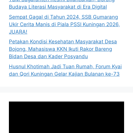
Budaya Literasi Masyarakat di Era Digital
Sempat Gagal di Tahun 2024, SSB Gumarang
Ukir Cerita Manis di Piala PSSI Kuningan 2026,
JUARA!
Petakan Kondisi Kesehatan Masyarakat Desa
Bojong, Mahasiswa KKN Ikuti Rakor Bareng
Bidan Desa dan Kader Posyandu
Husnul Khotimah Jadi Tuan Rumah, Forum Kyai
dan Qori Kuningan Gelar Kajian Bulanan ke-73