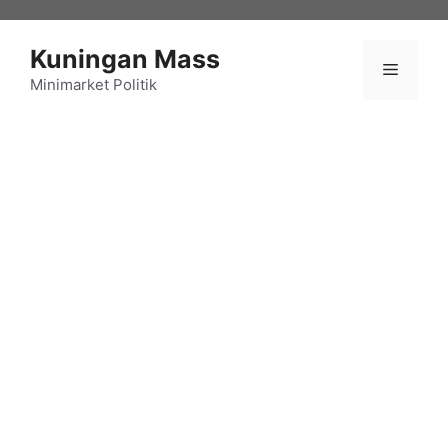
Langsung
ke
Kuningan Mass
isi
Menu
Minimarket Politik