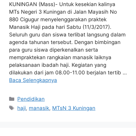
KUNINGAN (Mass)- Untuk kesekian kalinya
MTs Negeri 3 Kuningan di Jalan Mayasih No
880 Cigugur menyelenggarakan praktek
Manasik Haji pada hari Sabtu (11/3/2017).
Seluruh guru dan siswa terlibat langsung dalam
agenda tahunan tersebut. Dengan bimbingan
para guru siswa diperkenalkan serta
mempraktekan rangkaian manasik laiknya
pelaksanaan ibadah haji. Kegiatan yang
dilakukan dari jam 08.00-11.00 berjalan tertib …
Baca Selengkapnya
Kategori
Pendidikan
Tag
haji
,
manasik
,
MTsN 3 Kuningan