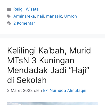
Kategori
Religi
,
Wisata
Tag
Arminareka
,
haji
,
manasik
,
Umroh
2 Komentar
Kelilingi Ka’bah, Murid
MTsN 3 Kuningan
Mendadak Jadi “Haji”
di Sekolah
3 Maret 2023
oleh
Eki Nurhuda Almutaqin