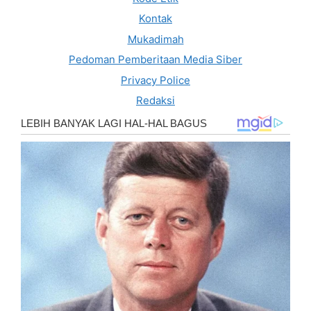
Kontak
Mukadimah
Pedoman Pemberitaan Media Siber
Privacy Police
Redaksi