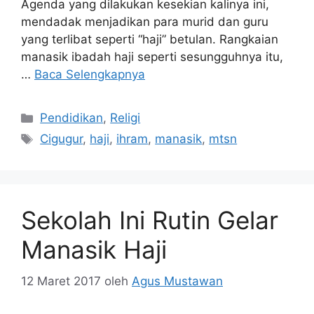
Agenda yang dilakukan kesekian kalinya ini,
mendadak menjadikan para murid dan guru
yang terlibat seperti “haji” betulan. Rangkaian
manasik ibadah haji seperti sesungguhnya itu,
…
Baca Selengkapnya
Kategori
Pendidikan
,
Religi
Tag
Cigugur
,
haji
,
ihram
,
manasik
,
mtsn
Sekolah Ini Rutin Gelar
Manasik Haji
12 Maret 2017
oleh
Agus Mustawan