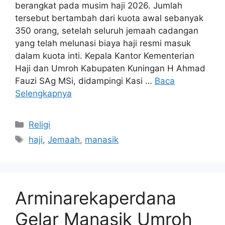
berangkat pada musim haji 2026. Jumlah
tersebut bertambah dari kuota awal sebanyak
350 orang, setelah seluruh jemaah cadangan
yang telah melunasi biaya haji resmi masuk
dalam kuota inti. Kepala Kantor Kementerian
Haji dan Umroh Kabupaten Kuningan H Ahmad
Fauzi SAg MSi, didampingi Kasi …
Baca
Selengkapnya
Kategori
Religi
Tag
haji
,
Jemaah
,
manasik
Arminarekaperdana
Gelar Manasik Umroh