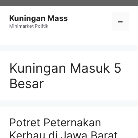
Langsung
ke
Kuningan Mass
isi
Menu
Minimarket Politik
Kuningan Masuk 5
Besar
Potret Peternakan
Kerbau di Jawa Barat,