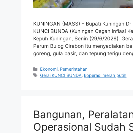
KUNINGAN (MASS) – Bupati Kuningan Dr 
KUNCI BUNDA (Kuningan Cegah Inflasi Ke
Kepuh Kuningan, Senin (29/6/2026). Ge
Perum Bulog Cirebon itu menyediakan ber
goreng, gula pasir, dan tepung terigu de
Kategori
Ekonomi
,
Pemerintahan
Tag
Gerai KUNCI BUNDA
,
koperasi merah putih
Bangunan, Peralata
Operasional Sudah S