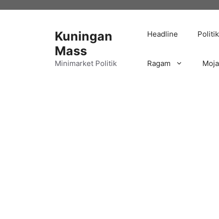
Langsung
ke
isi
Kuningan
Headline
Politik
Mass
Minimarket Politik
Ragam
Moj