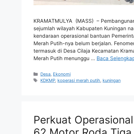
KRAMATMULYA (MASS) – Pembangunan Ko
sejumlah wilayah Kabupaten Kuningan n
kendaraan operasional bantuan Pemerintah
Merah Putih-nya belum berjalan. Fenomen
termasuk di Desa Cilaja Kecamatan Kram
Merah Putih menunggu …
Baca Selengka
Kategori
Desa
,
Ekonomi
Tag
KDKMP
,
koperasi merah putih
,
kuningan
Perkuat Operasional
62 Motor Roda Tiga 