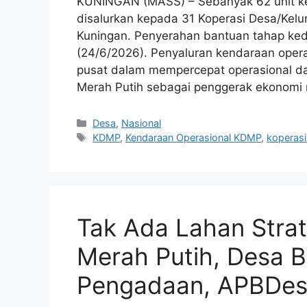
KUNINGAN (MASS) – Sebanyak 62 unit ken
disalurkan kepada 31 Koperasi Desa/Kel
Kuningan. Penyerahan bantuan tahap ke
(24/6/2026). Penyaluran kendaraan oper
pusat dalam mempercepat operasional d
Merah Putih sebagai penggerak ekonomi
Kategori
Desa
,
Nasional
Tag
KDMP
,
Kendaraan Operasional KDMP
,
koperasi
Tak Ada Lahan Strat
Merah Putih, Desa B
Pengadaan, APBDes