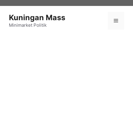
Langsung
ke
Kuningan Mass
isi
Menu
Minimarket Politik