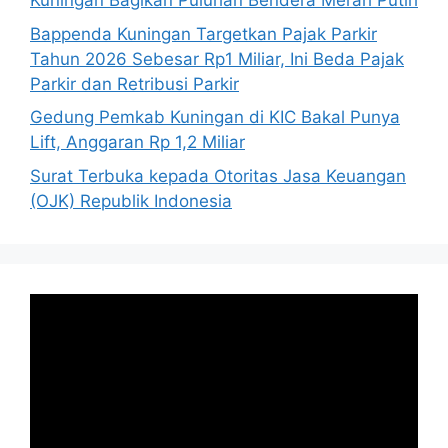
Kuningan Bagikan Puluhan Bendera Merah Putih
Bappenda Kuningan Targetkan Pajak Parkir
Tahun 2026 Sebesar Rp1 Miliar, Ini Beda Pajak
Parkir dan Retribusi Parkir
Gedung Pemkab Kuningan di KIC Bakal Punya
Lift, Anggaran Rp 1,2 Miliar
Surat Terbuka kepada Otoritas Jasa Keuangan
(OJK) Republik Indonesia