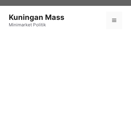
Langsung
ke
Kuningan Mass
isi
Menu
Minimarket Politik