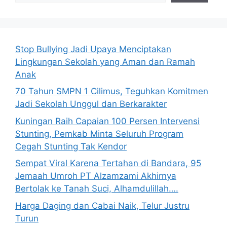
Stop Bullying Jadi Upaya Menciptakan
Lingkungan Sekolah yang Aman dan Ramah
Anak
70 Tahun SMPN 1 Cilimus, Teguhkan Komitmen
Jadi Sekolah Unggul dan Berkarakter
Kuningan Raih Capaian 100 Persen Intervensi
Stunting, Pemkab Minta Seluruh Program
Cegah Stunting Tak Kendor
Sempat Viral Karena Tertahan di Bandara, 95
Jemaah Umroh PT Alzamzami Akhirnya
Bertolak ke Tanah Suci, Alhamdulillah….
Harga Daging dan Cabai Naik, Telur Justru
Turun