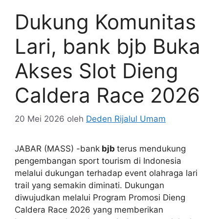
Dukung Komunitas
Lari, bank bjb Buka
Akses Slot Dieng
Caldera Race 2026
20 Mei 2026
oleh
Deden Rijalul Umam
JABAR (MASS) -bank
bjb
terus mendukung
pengembangan sport tourism di Indonesia
melalui dukungan terhadap event olahraga lari
trail yang semakin diminati. Dukungan
diwujudkan melalui Program Promosi Dieng
Caldera Race 2026 yang memberikan