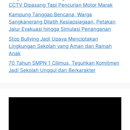
CCTV Dipasang Tapi Pencurian Motor Marak
Kampung Tanggap Bencana, Warga
Sangkanerang Dilatih Kesiapsiagaan, Petakan
Jalur Evakuasi hingga Simulasi Penanganan
Stop Bullying Jadi Upaya Menciptakan
Lingkungan Sekolah yang Aman dan Ramah
Anak
70 Tahun SMPN 1 Cilimus, Teguhkan Komitmen
Jadi Sekolah Unggul dan Berkarakter