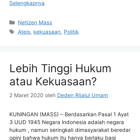
Selengkapnya
Kategori
Netizen Mass
Tag
Ateis
,
kekuasaan
,
Politik
Lebih Tinggi Hukum
atau Kekuasaan?
2 Maret 2020
oleh
Deden Rijalul Umam
KUNINGAN (MASS) – Berdasarkan Pasal 1 Ayat
3 UUD 1945 Negara Indonesia adalah negara
hukum , namun seringkali dimasyarakat beredar
opini bahwa hukum itu hanya berlaku bagi