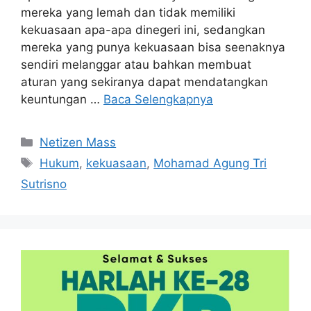
mereka yang lemah dan tidak memiliki
kekuasaan apa-apa dinegeri ini, sedangkan
mereka yang punya kekuasaan bisa seenaknya
sendiri melanggar atau bahkan membuat
aturan yang sekiranya dapat mendatangkan
keuntungan …
Baca Selengkapnya
Kategori
Netizen Mass
Tag
Hukum
,
kekuasaan
,
Mohamad Agung Tri
Sutrisno