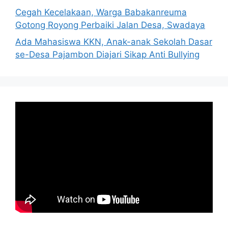
Cegah Kecelakaan, Warga Babakanreuma
Gotong Royong Perbaiki Jalan Desa, Swadaya
Ada Mahasiswa KKN, Anak-anak Sekolah Dasar
se-Desa Pajambon Diajari Sikap Anti Bullying