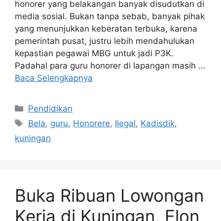
honorer yang belakangan banyak disudutkan di
media sosial. Bukan tanpa sebab, banyak pihak
yang menunjukkan keberatan terbuka, karena
pemerintah pusat, justru lebih mendahulukan
kepastian pegawai MBG untuk jadi P3K.
Padahal para guru honorer di lapangan masih …
Baca Selengkapnya
Kategori
Pendidikan
Tag
Bela
,
guru
,
Honorere
,
Ilegal
,
Kadisdik
,
kuningan
Buka Ribuan Lowongan
Kerja di Kuningan, Elon