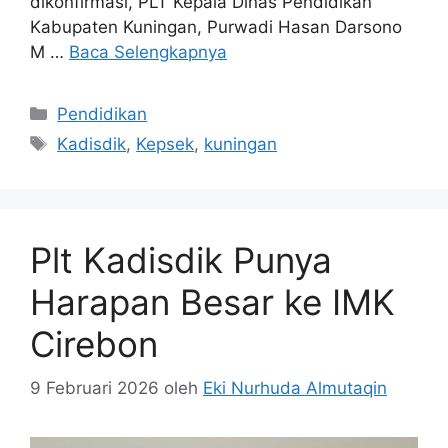
dikonfirmasi, PLT Kepala Dinas Pendidikan
Kabupaten Kuningan, Purwadi Hasan Darsono
M …
Baca Selengkapnya
Kategori
Pendidikan
Tag
Kadisdik
,
Kepsek
,
kuningan
Plt Kadisdik Punya
Harapan Besar ke IMK
Cirebon
9 Februari 2026
oleh
Eki Nurhuda Almutaqin