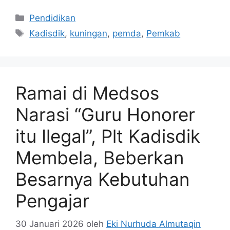
Kategori
Pendidikan
Tag
Kadisdik
,
kuningan
,
pemda
,
Pemkab
Ramai di Medsos
Narasi “Guru Honorer
itu Ilegal”, Plt Kadisdik
Membela, Beberkan
Besarnya Kebutuhan
Pengajar
30 Januari 2026
oleh
Eki Nurhuda Almutaqin