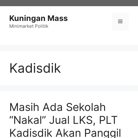
Langsung
ke
Kuningan Mass
isi
Menu
Minimarket Politik
Kadisdik
Masih Ada Sekolah
“Nakal” Jual LKS, PLT
Kadisdik Akan Panggil