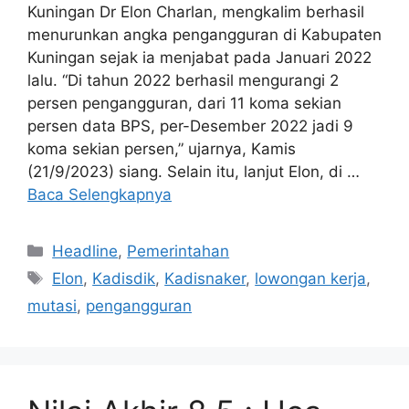
Kuningan Dr Elon Charlan, mengkalim berhasil
menurunkan angka pengangguran di Kabupaten
Kuningan sejak ia menjabat pada Januari 2022
lalu. “Di tahun 2022 berhasil mengurangi 2
persen pengangguran, dari 11 koma sekian
persen data BPS, per-Desember 2022 jadi 9
koma sekian persen,” ujarnya, Kamis
(21/9/2023) siang. Selain itu, lanjut Elon, di …
Baca Selengkapnya
Kategori
Headline
,
Pemerintahan
Tag
Elon
,
Kadisdik
,
Kadisnaker
,
lowongan kerja
,
mutasi
,
pengangguran