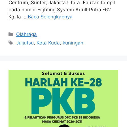
Centrum, Sunter, Jakarta Utara. Fauzan tampil
pada nomor Fighting System Adult Putra -62
Kg. Ia …
Baca Selengkapnya
Kategori
Olahraga
Tag
Juijutsu
,
Kota Kuda
,
kuningan