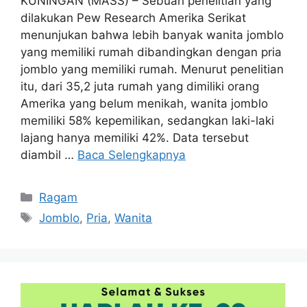
KUNINGAN (MASS) – Sebuah penelitian yang
dilakukan Pew Research Amerika Serikat
menunjukan bahwa lebih banyak wanita jomblo
yang memiliki rumah dibandingkan dengan pria
jomblo yang memiliki rumah. Menurut penelitian
itu, dari 35,2 juta rumah yang dimiliki orang
Amerika yang belum menikah, wanita jomblo
memiliki 58% kepemilikan, sedangkan laki-laki
lajang hanya memiliki 42%. Data tersebut
diambil …
Baca Selengkapnya
Kategori
Ragam
Tag
Jomblo
,
Pria
,
Wanita