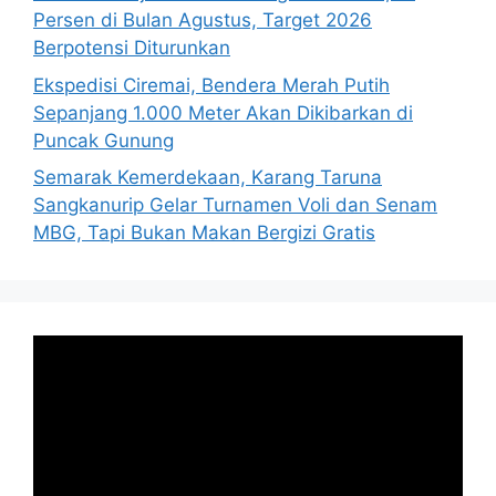
Persen di Bulan Agustus, Target 2026
Berpotensi Diturunkan
Ekspedisi Ciremai, Bendera Merah Putih
Sepanjang 1.000 Meter Akan Dikibarkan di
Puncak Gunung
Semarak Kemerdekaan, Karang Taruna
Sangkanurip Gelar Turnamen Voli dan Senam
MBG, Tapi Bukan Makan Bergizi Gratis