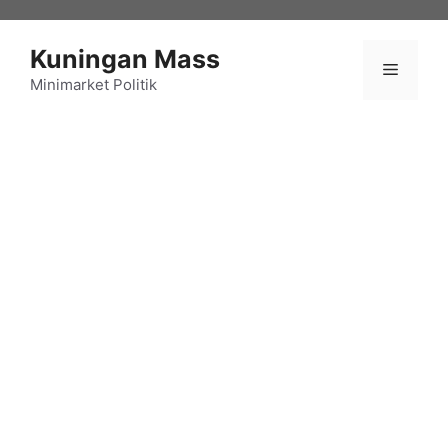
Langsung
ke
Kuningan Mass
isi
Menu
Minimarket Politik