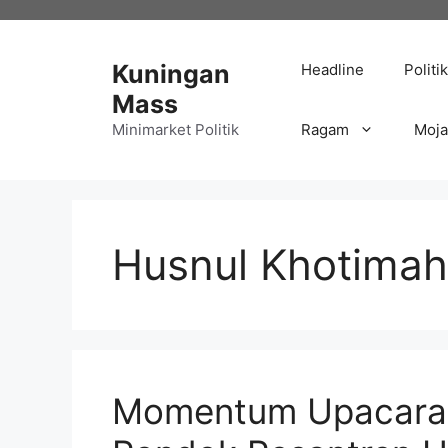
Langsung
ke
isi
Kuningan
Headline
Politik
Mass
Minimarket Politik
Ragam
Moj
Husnul Khotimah
Momentum Upacara 