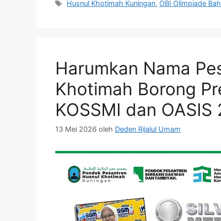
Tag
Husnul Khotimah Kuningan
,
OBI Olimpiade Bah
Harumkan Nama Pesa
Khotimah Borong Pre
KOSSMI dan OASIS 
13 Mei 2026
oleh
Deden Rijalul Umam