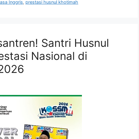
asa Inggris
,
prestasi husnul khotimah
ntren! Santri Husnul
stasi Nasional di
2026