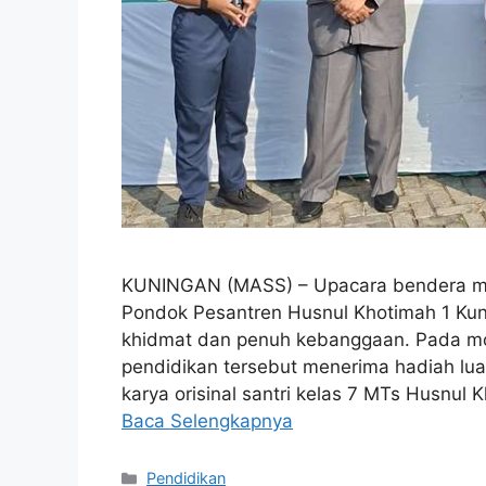
KUNINGAN (MASS) – Upacara bendera me
Pondok Pesantren Husnul Khotimah 1 Kun
khidmat dan penuh kebanggaan. Pada mo
pendidikan tersebut menerima hadiah lua
karya orisinal santri kelas 7 MTs Husnul 
Baca Selengkapnya
Kategori
Pendidikan