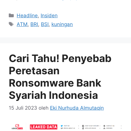
Kategori
Headline
,
Insiden
Tag
ATM
,
BRI
,
BSI
,
kuningan
Cari Tahu! Penyebab
Peretasan
Ronsomware Bank
Syariah Indonesia
15 Juli 2023
oleh
Eki Nurhuda Almutaqin