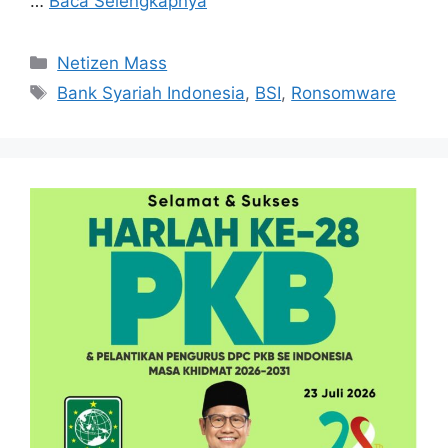
…
Baca Selengkapnya
Kategori
Netizen Mass
Tag
Bank Syariah Indonesia
,
BSI
,
Ronsomware