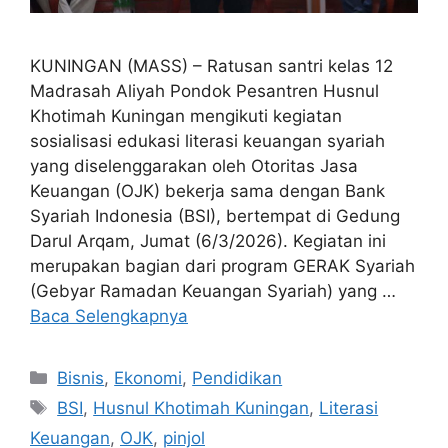
KUNINGAN (MASS) – Ratusan santri kelas 12
Madrasah Aliyah Pondok Pesantren Husnul
Khotimah Kuningan mengikuti kegiatan
sosialisasi edukasi literasi keuangan syariah
yang diselenggarakan oleh Otoritas Jasa
Keuangan (OJK) bekerja sama dengan Bank
Syariah Indonesia (BSI), bertempat di Gedung
Darul Arqam, Jumat (6/3/2026). Kegiatan ini
merupakan bagian dari program GERAK Syariah
(Gebyar Ramadan Keuangan Syariah) yang …
Baca Selengkapnya
Kategori
Bisnis
,
Ekonomi
,
Pendidikan
Tag
BSI
,
Husnul Khotimah Kuningan
,
Literasi
Keuangan
,
OJK
,
pinjol