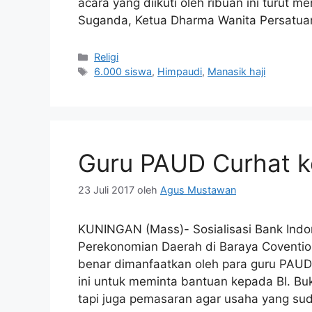
acara yang diikuti oleh ribuan ini turut 
Suganda, Ketua Dharma Wanita Persatua
Kategori
Religi
Tag
6.000 siswa
,
Himpaudi
,
Manasik haji
Guru PAUD Curhat k
23 Juli 2017
oleh
Agus Mustawan
KUNINGAN (Mass)- Sosialisasi Bank Ind
Perekonomian Daerah di Baraya Coventio
benar dimanfaatkan oleh para guru PAUD
ini untuk meminta bantuan kepada BI. B
tapi juga pemasaran agar usaha yang sud