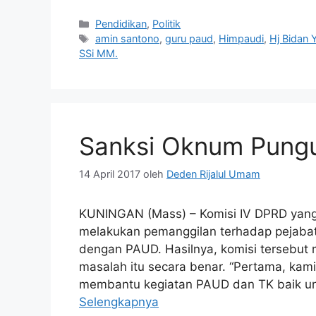
Kategori
Pendidikan
,
Politik
Tag
amin santono
,
guru paud
,
Himpaudi
,
Hj Bidan 
SSi MM.
Sanksi Oknum Pungu
14 April 2017
oleh
Deden Rijalul Umam
KUNINGAN (Mass) – Komisi IV DPRD yang
melakukan pemanggilan terhadap pejabat
dengan PAUD. Hasilnya, komisi tersebu
masalah itu secara benar. “Pertama, kam
membantu kegiatan PAUD dan TK baik un
Selengkapnya