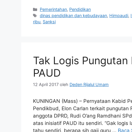
Kategori
Pemerintahan
,
Pendidikan
Tag
dinas pendidikan dan kebudayaan
,
Himpaudi
,
ribu
,
Sanksi
Tak Logis Pungutan R
PAUD
12 April 2017
oleh
Deden Rijalul Umam
KUNINGAN (Mass) – Pernyataan Kabid 
Pendikbud, Elon Carlan terkait pungutan 
anggota DPRD, Rudi O’ang Ramdhani SPdI. 
atas inisiatif PAUD itu sendiri. “Gak logis 
tahu sendiri, berapa sih gaji guru …
Baca 