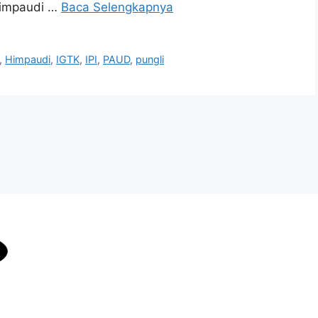
Himpaudi …
Baca Selengkapnya
,
Himpaudi
,
IGTK
,
IPI
,
PAUD
,
pungli