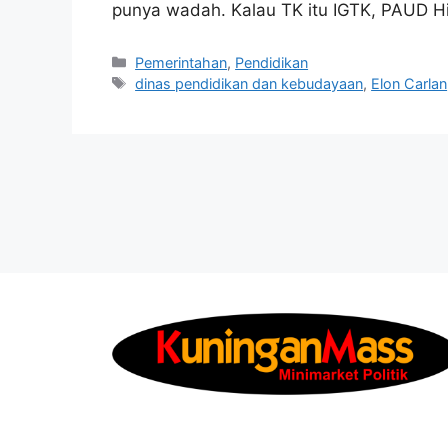
punya wadah. Kalau TK itu IGTK, PAUD 
Kategori
Pemerintahan
,
Pendidikan
Tag
dinas pendidikan dan kebudayaan
,
Elon Carlan