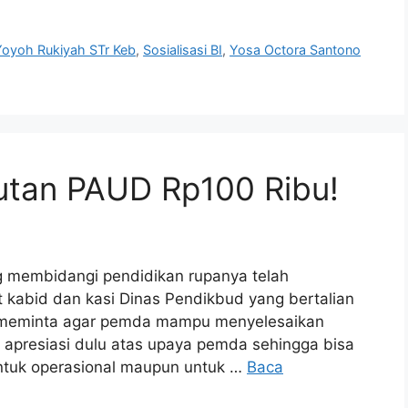
Yoyoh Rukiyah STr Keb
,
Sosialisasi BI
,
Yosa Octora Santono
tan PAUD Rp100 Ribu!
 membidangi pendidikan rupanya telah
 kabid dan kasi Dinas Pendikbud yang bertalian
t meminta agar pemda mampu menyelesaikan
i apresiasi dulu atas upaya pemda sehingga bisa
tuk operasional maupun untuk …
Baca