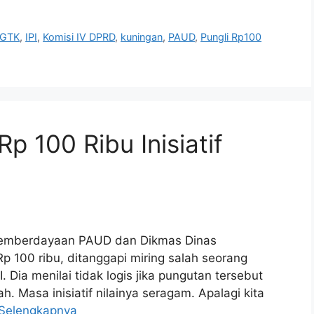
IGTK
,
IPI
,
Komisi IV DPRD
,
kuningan
,
PAUD
,
Pungli Rp100
p 100 Ribu Inisiatif
Pemberdayaan PAUD dan Dikmas Dinas
Rp 100 ribu, ditanggapi miring salah seorang
Dia menilai tidak logis jika pungutan tersebut
lah. Masa inisiatif nilainya seragam. Apalagi kita
Selengkapnya