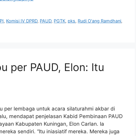
IPI
,
Komisi IV DPRD
,
PAUD
,
PGTK
,
pks
,
Rudi O'ang Ramdhani
,
u per PAUD, Elon: Itu
per lembaga untuk acara silaturahmi akbar di
lalu, mendapat penjelasan Kabid Pembinaan PAUD
yaan Kabupaten Kuningan, Elon Carlan. Ia
ereka sendiri. “Itu iniasiatif mereka. Mereka juga