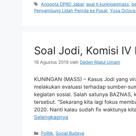
Tag
Anggota DPRD Jabar
,
apal ti kuninganmass
,
be
Penyambung Lidah Pemda ke Pusat
,
Yosa Octora
Soal Jodi, Komisi 
16 Agustus 2019
oleh
Deden Rijalul Umam
KUNINGAN (MASS) – Kasus Jodi yang vir
melakukan evaluasi terhadap sumber-su
kegiatan sosial. Salah satunya BAZNAS,
tersebut. “Sekarang kita lagi fokus me
2020. Nanti kalau sudah fix waktunya k
Selengkapnya
Kategori
Politik
,
Sosial Budaya