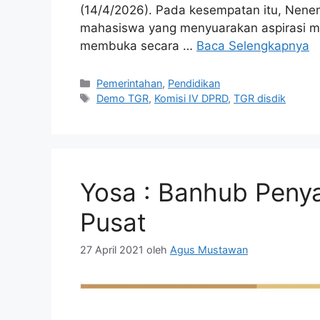
(14/4/2026). Pada kesempatan itu, Nene
mahasiswa yang menyuarakan aspirasi ma
membuka secara …
Baca Selengkapnya
Kategori
Pemerintahan
,
Pendidikan
Tag
Demo TGR
,
Komisi IV DPRD
,
TGR disdik
Yosa : Banhub Pen
Pusat
27 April 2021
oleh
Agus Mustawan