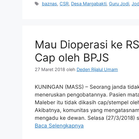
Tag
baznas
,
CSR
,
Desa Margabakti
,
Guru Jodi
,
Jod
Mau Dioperasi ke RS
Cap oleh BPJS
27 Maret 2018
oleh
Deden Rijalul Umam
KUNINGAN (MASS) – Seorang janda tidak 
meneruskan pengobatannya. Pasien mata
Maleber itu tidak dikasih cap/stempel ol
Akibatnya, komunitas yang mengatasnam
mengadu ke dewan. Selasa (27/3/2018) 
Baca Selengkapnya