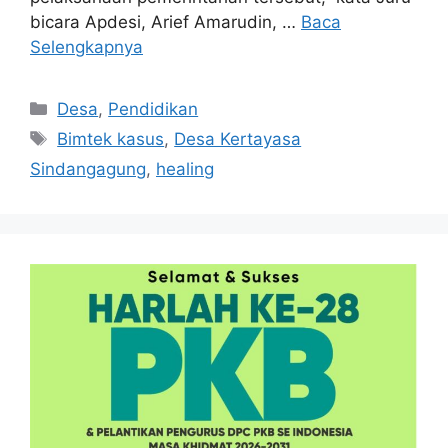
bicara Apdesi, Arief Amarudin, …
Baca
Selengkapnya
Kategori
Desa
,
Pendidikan
Tag
Bimtek kasus
,
Desa Kertayasa
Sindangagung
,
healing