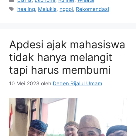
Bisnis
,
Ekonomi
,
Kuliner
,
Wisata
Tag
healing
,
Melukis
,
ngopi
,
Rekomendasi
Apdesi ajak mahasiswa
tidak hanya melangit
tapi harus membumi
10 Mei 2023
oleh
Deden Rijalul Umam