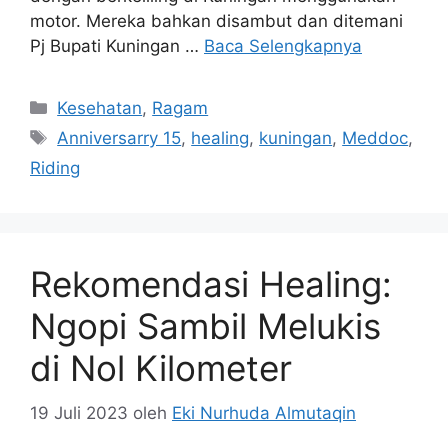
motor. Mereka bahkan disambut dan ditemani
Pj Bupati Kuningan …
Baca Selengkapnya
Kategori
Kesehatan
,
Ragam
Tag
Anniversarry 15
,
healing
,
kuningan
,
Meddoc
,
Riding
Rekomendasi Healing:
Ngopi Sambil Melukis
di Nol Kilometer
19 Juli 2023
oleh
Eki Nurhuda Almutaqin