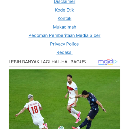
Disclaimer
Kode Etik
Kontak
Mukadimah
Pedoman Pemberitaan Media Siber
Privacy Police
Redaksi