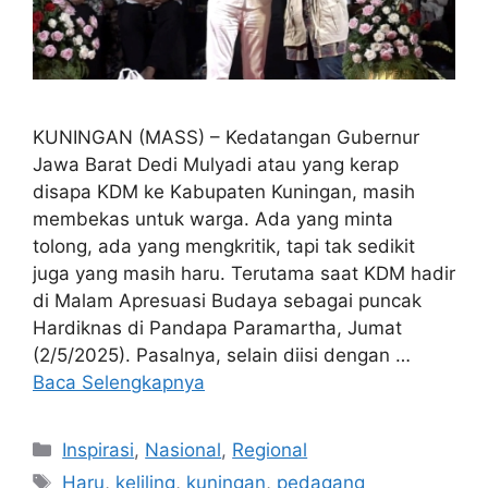
KUNINGAN (MASS) – Kedatangan Gubernur
Jawa Barat Dedi Mulyadi atau yang kerap
disapa KDM ke Kabupaten Kuningan, masih
membekas untuk warga. Ada yang minta
tolong, ada yang mengkritik, tapi tak sedikit
juga yang masih haru. Terutama saat KDM hadir
di Malam Apresuasi Budaya sebagai puncak
Hardiknas di Pandapa Paramartha, Jumat
(2/5/2025). Pasalnya, selain diisi dengan …
Baca Selengkapnya
Kategori
Inspirasi
,
Nasional
,
Regional
Tag
Haru
,
keliling
,
kuningan
,
pedagang