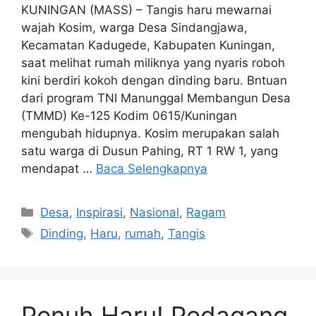
KUNINGAN (MASS) – Tangis haru mewarnai
wajah Kosim, warga Desa Sindangjawa,
Kecamatan Kadugede, Kabupaten Kuningan,
saat melihat rumah miliknya yang nyaris roboh
kini berdiri kokoh dengan dinding baru. Bntuan
dari program TNI Manunggal Membangun Desa
(TMMD) Ke-125 Kodim 0615/Kuningan
mengubah hidupnya. Kosim merupakan salah
satu warga di Dusun Pahing, RT 1 RW 1, yang
mendapat …
Baca Selengkapnya
Kategori
Desa
,
Inspirasi
,
Nasional
,
Ragam
Tag
Dinding
,
Haru
,
rumah
,
Tangis
Penuh Haru! Pedagang