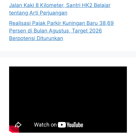
Jalan Kaki 8 Kilometer, Santri HK2 Belajar
tentang Arti Perjuangan
Realisasi Pajak Parkir Kuningan Baru 38,69
Persen di Bulan Agustus, Target 2026
Berpotensi Diturunkan