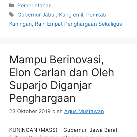
Kategori
Pemerintahan
Tag
Gubernur Jabar
,
Kang emil
,
Pemkab
Kuningan
,
Raih Empat Penghargaan Sekaligus
Mampu Berinovasi,
Elon Carlan dan Oleh
Suparjo Diganjar
Penghargaan
23 Oktober 2019
oleh
Agus Mustawan
KUNINGAN (MASS) – Gubernur Jawa Barat