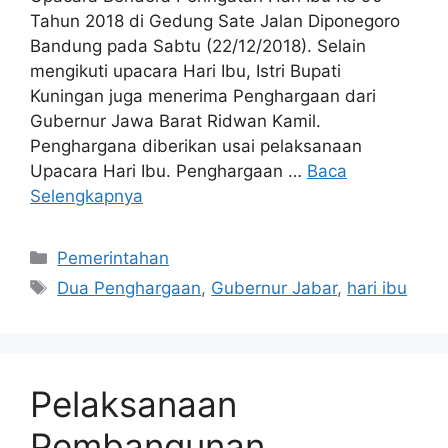
Tahun 2018 di Gedung Sate Jalan Diponegoro
Bandung pada Sabtu (22/12/2018). Selain
mengikuti upacara Hari Ibu, Istri Bupati
Kuningan juga menerima Penghargaan dari
Gubernur Jawa Barat Ridwan Kamil.
Penghargana diberikan usai pelaksanaan
Upacara Hari Ibu. Penghargaan …
Baca
Selengkapnya
Kategori
Pemerintahan
Tag
Dua Penghargaan
,
Gubernur Jabar
,
hari ibu
Pelaksanaan
Pembangunan