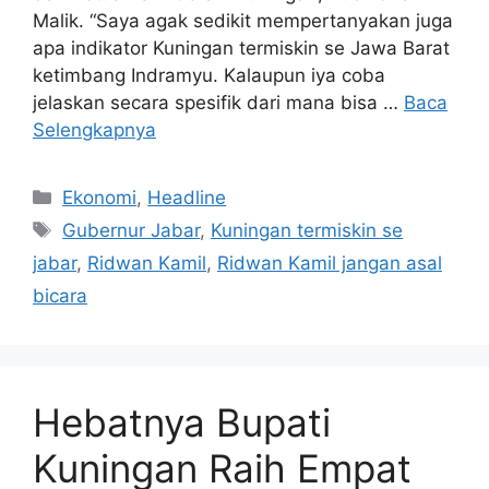
Malik. “Saya agak sedikit mempertanyakan juga
apa indikator Kuningan termiskin se Jawa Barat
ketimbang Indramyu. Kalaupun iya coba
jelaskan secara spesifik dari mana bisa …
Baca
Selengkapnya
Kategori
Ekonomi
,
Headline
Tag
Gubernur Jabar
,
Kuningan termiskin se
jabar
,
Ridwan Kamil
,
Ridwan Kamil jangan asal
bicara
Hebatnya Bupati
Kuningan Raih Empat