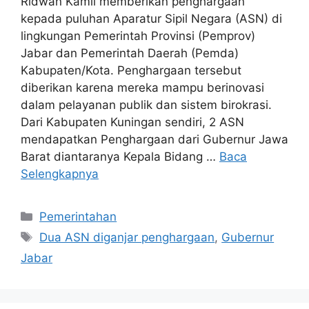
Ridwan Kamil memberikan penghargaan
kepada puluhan Aparatur Sipil Negara (ASN) di
lingkungan Pemerintah Provinsi (Pemprov)
Jabar dan Pemerintah Daerah (Pemda)
Kabupaten/Kota. Penghargaan tersebut
diberikan karena mereka mampu berinovasi
dalam pelayanan publik dan sistem birokrasi.
Dari Kabupaten Kuningan sendiri, 2 ASN
mendapatkan Penghargaan dari Gubernur Jawa
Barat diantaranya Kepala Bidang …
Baca
Selengkapnya
Kategori
Pemerintahan
Tag
Dua ASN diganjar penghargaan
,
Gubernur
Jabar