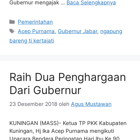
Gubernur mengajak …
Baca Selengkapnya
Kategori
Pemerintahan
Tag
Acep Purnama
,
Gubernur Jabar
,
ngapung
bareng ti kertajati
Raih Dua Penghargaan
Dari Gubernur
23 Desember 2018
oleh
Agus Mustawan
KUNINGAN (MASS)- Ketua TP PKK Kabupaten
Kuningan, Hj Ika Acep Purnama mengikuti
Upacara Bendera Peringatan Hari Ibu Ke 90