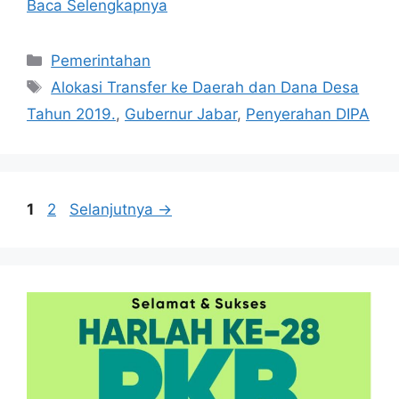
Baca Selengkapnya
Kategori
Pemerintahan
Tag
Alokasi Transfer ke Daerah dan Dana Desa
Tahun 2019.
,
Gubernur Jabar
,
Penyerahan DIPA
Halaman
Halaman
1
2
Selanjutnya
→