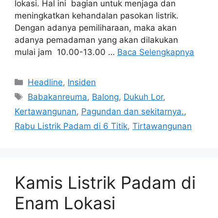
lokasi. Hal ini bagian untuk menjaga dan
meningkatkan kehandalan pasokan listrik.
Dengan adanya pemiliharaan, maka akan
adanya pemadaman yang akan dilakukan
mulai jam 10.00-13.00 …
Baca Selengkapnya
Kategori
Headline
,
Insiden
Tag
Babakanreuma
,
Balong
,
Dukuh Lor
,
Kertawangunan
,
Pagundan dan sekitarnya.
,
Rabu Listrik Padam di 6 Titik
,
Tirtawangunan
Kamis Listrik Padam di
Enam Lokasi