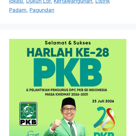
lokasi
,
Dukuh Lor
,
Kertawangunan
,
Listrik
Padam
,
Pagundan