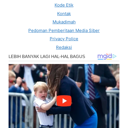
Kode Etik
Kontak
Mukadimah
Pedoman Pemberitaan Media Siber
Privacy Police
Redaksi