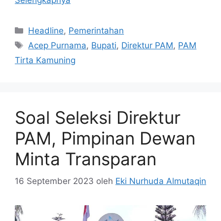
Selengkapnya
Kategori
Headline
,
Pemerintahan
Tag
Acep Purnama
,
Bupati
,
Direktur PAM
,
PAM
Tirta Kamuning
Soal Seleksi Direktur
PAM, Pimpinan Dewan
Minta Transparan
16 September 2023
oleh
Eki Nurhuda Almutaqin