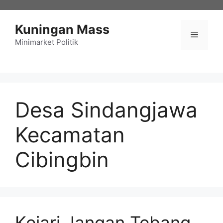
Langsung
ke
Kuningan Mass
isi
Menu
Minimarket Politik
Desa Sindangjawa
Kecamatan
Cibingbin
Kejari Jangan Tebang