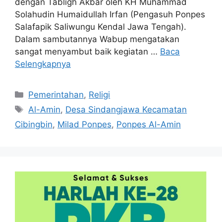
dengan Tabligh Akbar oleh KH Muhammad
Solahudin Humaidullah Irfan (Pengasuh Ponpes
Salafapik Saliwungu Kendal Jawa Tengah).
Dalam sambutannya Wabup mengatakan
sangat menyambut baik kegiatan …
Baca
Selengkapnya
Kategori
Pemerintahan
,
Religi
Tag
Al-Amin
,
Desa Sindangjawa Kecamatan
Cibingbin
,
Milad Ponpes
,
Ponpes Al-Amin