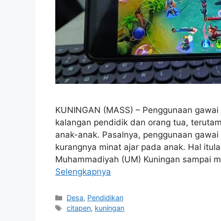
KUNINGAN (MASS) – Penggunaan gawai yang
kalangan pendidik dan orang tua, teruta
anak-anak. Pasalnya, penggunaan gawai (
kurangnya minat ajar pada anak. Hal itu
Muhammadiyah (UM) Kuningan sampai m
Selengkapnya
Kategori
Desa
,
Pendidikan
Tag
citapen
,
kuningan