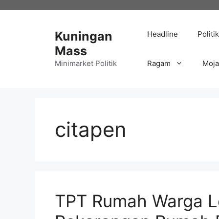
Langsung
ke
isi
Kuningan
Headline
Politik
Mass
Minimarket Politik
Ragam
Moj
citapen
TPT Rumah Warga Lo