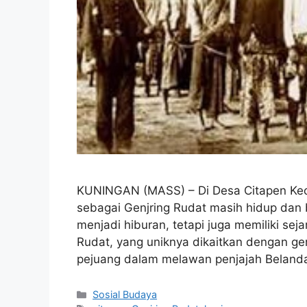
KUNINGAN (MASS) – Di Desa Citapen Keca
sebagai Genjring Rudat masih hidup dan b
menjadi hiburan, tetapi juga memiliki s
Rudat, yang uniknya dikaitkan dengan ge
pejuang dalam melawan penjajah Belan
Kategori
Sosial Budaya