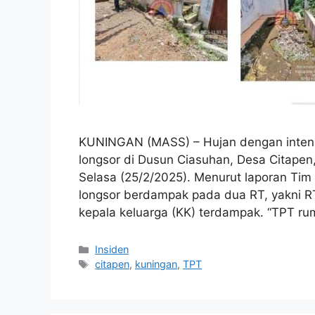
KUNINGAN (MASS) – Hujan dengan intens
longsor di Dusun Ciasuhan, Desa Citape
Selasa (25/2/2025). Menurut laporan Ti
longsor berdampak pada dua RT, yakni 
kepala keluarga (KK) terdampak. “TPT r
Kategori
Insiden
Tag
citapen
,
kuningan
,
TPT