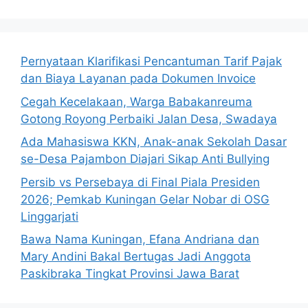
Pernyataan Klarifikasi Pencantuman Tarif Pajak
dan Biaya Layanan pada Dokumen Invoice
Cegah Kecelakaan, Warga Babakanreuma
Gotong Royong Perbaiki Jalan Desa, Swadaya
Ada Mahasiswa KKN, Anak-anak Sekolah Dasar
se-Desa Pajambon Diajari Sikap Anti Bullying
Persib vs Persebaya di Final Piala Presiden
2026; Pemkab Kuningan Gelar Nobar di OSG
Linggarjati
Bawa Nama Kuningan, Efana Andriana dan
Mary Andini Bakal Bertugas Jadi Anggota
Paskibraka Tingkat Provinsi Jawa Barat