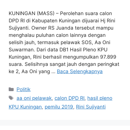
KUNINGAN (MASS) – Perolehan suara calon
DPD RI di Kabupaten Kuningan dijuarai Hj Rini
Sujiyanti. Owner RS Juanda tersebut mampu
menghalau puluhan calon lainnya dengan
selisih jauh, termasuk pelawak SOS, Aa Oni
Suwarman. Dari data DB1 Hasil Pleno KPU
Kuningan, Rini berhasil mengumpulkan 97.899
suara. Selisihnya sangat jauh dengan peringkat
ke 2, Aa Oni yang …
Baca Selengkapnya
Kategori
Politik
Tag
aa oni pelawak
,
calon DPD RI
,
hasil pleno
KPU Kuningan
,
pemilu 2019
,
Rini Sujiyanti