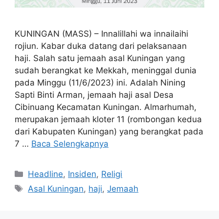
KUNINGAN (MASS) – Innalillahi wa innailaihi
rojiun. Kabar duka datang dari pelaksanaan
haji. Salah satu jemaah asal Kuningan yang
sudah berangkat ke Mekkah, meninggal dunia
pada Minggu (11/6/2023) ini. Adalah Nining
Sapti Binti Arman, jemaah haji asal Desa
Cibinuang Kecamatan Kuningan. Almarhumah,
merupakan jemaah kloter 11 (rombongan kedua
dari Kabupaten Kuningan) yang berangkat pada
7 …
Baca Selengkapnya
Kategori
Headline
,
Insiden
,
Religi
Tag
Asal Kuningan
,
haji
,
Jemaah