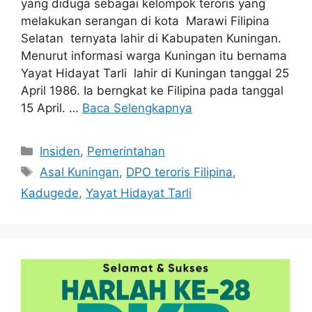
yang diduga sebagai kelompok teroris yang
melakukan serangan di kota Marawi Filipina
Selatan ternyata lahir di Kabupaten Kuningan.
Menurut informasi warga Kuningan itu bernama
Yayat Hidayat Tarli lahir di Kuningan tanggal 25
April 1986. Ia berngkat ke Filipina pada tanggal
15 April. …
Baca Selengkapnya
Kategori
Insiden
,
Pemerintahan
Tag
Asal Kuningan
,
DPO teroris Filipina
,
Kadugede
,
Yayat Hidayat Tarli