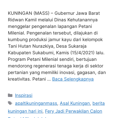
KUNINGAN (MASS) – Gubernur Jawa Barat
Ridwan Kamil melalui Dinas Kehutanannya
menggelar pengenalan lapangan Petani
Milenial. Pengenalan tersebut, dilajukan di
kumbung produksi jamur kayu dari kelompok
Tani Hutan Nurazkiya, Desa Sukaraja
Kabupaten Sukabumi, Kamis (15/4/2021) lalu.
Program Petani Milenial sendiri, bertujuan
mendorong regenerasi tenaga kerja di sektor
pertanian yang memiliki inovasi, gagasan, dan
kreativitas. Petani …
Baca Selengkapnya
Kategori
Inspirasi
Tag
apaltikuninganmass
,
Asal Kuningan
,
berita
kuningan hari ini
,
Fery Jadi Perwakilan Calon