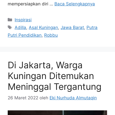
mempersiapkan diri …
Baca Selengkapnya
Kategori
Inspirasi
Tag
Adilla
,
Asal Kuningan
,
Jawa Barat
,
Putra
Putri Pendidikan
,
Robbu
Di Jakarta, Warga
Kuningan Ditemukan
Meninggal Tergantung
26 Maret 2022
oleh
Eki Nurhuda Almutaqin