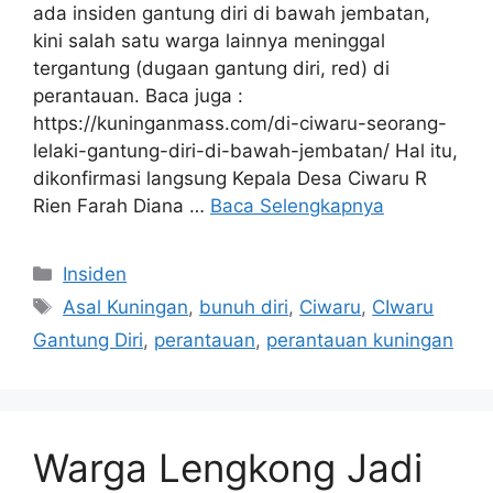
ada insiden gantung diri di bawah jembatan,
kini salah satu warga lainnya meninggal
tergantung (dugaan gantung diri, red) di
perantauan. Baca juga :
https://kuninganmass.com/di-ciwaru-seorang-
lelaki-gantung-diri-di-bawah-jembatan/ Hal itu,
dikonfirmasi langsung Kepala Desa Ciwaru R
Rien Farah Diana …
Baca Selengkapnya
Kategori
Insiden
Tag
Asal Kuningan
,
bunuh diri
,
Ciwaru
,
CIwaru
Gantung Diri
,
perantauan
,
perantauan kuningan
Warga Lengkong Jadi