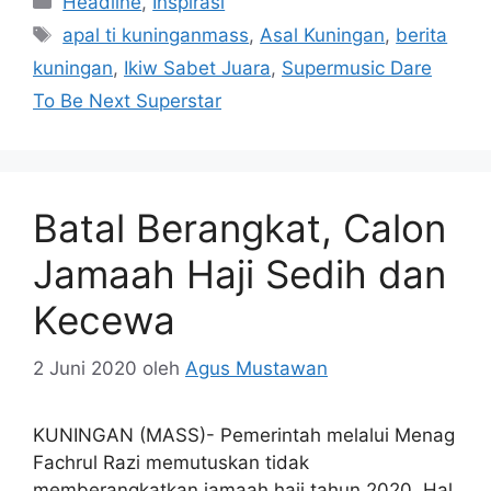
Headline
,
Inspirasi
Tag
apal ti kuninganmass
,
Asal Kuningan
,
berita
kuningan
,
Ikiw Sabet Juara
,
Supermusic Dare
To Be Next Superstar
Batal Berangkat, Calon
Jamaah Haji Sedih dan
Kecewa
2 Juni 2020
oleh
Agus Mustawan
KUNINGAN (MASS)- Pemerintah melalui Menag
Fachrul Razi memutuskan tidak
memberangkatkan jamaah haji tahun 2020. Hal