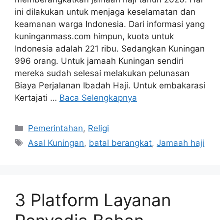
ini dilakukan untuk menjaga keselamatan dan
keamanan warga Indonesia. Dari informasi yang
kuninganmass.com himpun, kuota untuk
Indonesia adalah 221 ribu. Sedangkan Kuningan
996 orang. Untuk jamaah Kuningan sendiri
mereka sudah selesai melakukan pelunasan
Biaya Perjalanan Ibadah Haji. Untuk embakarasi
Kertajati …
Baca Selengkapnya
Kategori
Pemerintahan
,
Religi
Tag
Asal Kuningan
,
batal berangkat
,
Jamaah haji
3 Platform Layanan