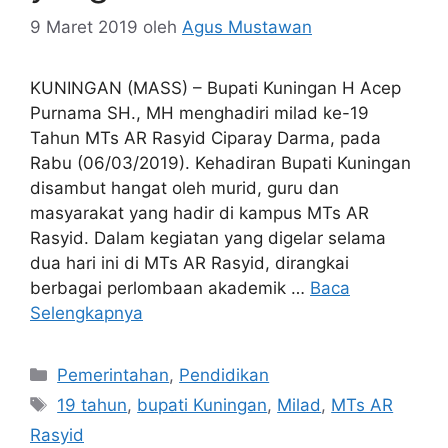
9 Maret 2019
oleh
Agus Mustawan
KUNINGAN (MASS) – Bupati Kuningan H Acep
Purnama SH., MH menghadiri milad ke-19
Tahun MTs AR Rasyid Ciparay Darma, pada
Rabu (06/03/2019). Kehadiran Bupati Kuningan
disambut hangat oleh murid, guru dan
masyarakat yang hadir di kampus MTs AR
Rasyid. Dalam kegiatan yang digelar selama
dua hari ini di MTs AR Rasyid, dirangkai
berbagai perlombaan akademik …
Baca
Selengkapnya
Kategori
Pemerintahan
,
Pendidikan
Tag
19 tahun
,
bupati Kuningan
,
Milad
,
MTs AR
Rasyid