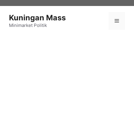
Langsung
ke
Kuningan Mass
isi
Menu
Minimarket Politik