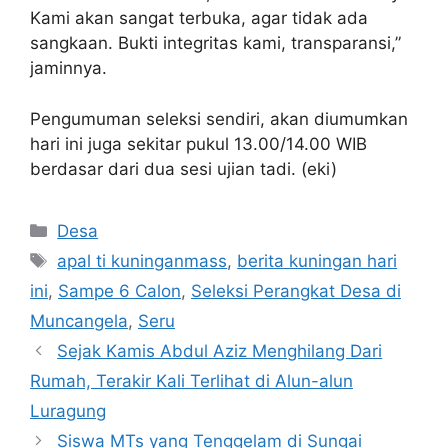
Kami akan sangat terbuka, agar tidak ada
sangkaan. Bukti integritas kami, transparansi,”
jaminnya.
Pengumuman seleksi sendiri, akan diumumkan
hari ini juga sekitar pukul 13.00/14.00 WIB
berdasar dari dua sesi ujian tadi. (eki)
Kategori
Desa
Tag
apal ti kuninganmass
,
berita kuningan hari
ini
,
Sampe 6 Calon
,
Seleksi Perangkat Desa di
Muncangela
,
Seru
Sejak Kamis Abdul Aziz Menghilang Dari
Rumah, Terakir Kali Terlihat di Alun-alun
Luragung
Siswa MTs yang Tenggelam di Sungai