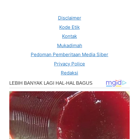
Disclaimer
Kode Etik
Kontak
Mukadimah
Pedoman Pemberitaan Media Siber
Privacy Police
Redaksi