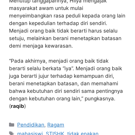
Menutup tanggapannya, Hilya mengajak
masyarakat awam untuk mulai
menyeimbangkan rasa peduli kepada orang lain
dengan kepedulian terhadap diri sendiri.
Menjadi orang baik tidak berarti harus selalu
setuju, melainkan berani menetapkan batasan
demi menjaga kewarasan.
“Pada akhirnya, menjadi orang baik tidak
berarti selalu berkata “iya”. Menjadi orang baik
juga berarti jujur terhadap kemampuan diri,
berani menetapkan batasan, dan memahami
bahwa kebutuhan diri sendiri sama pentingnya
dengan kebutuhan orang lain,” pungkasnya.
(
raqib
)
Kategori
Pendidikan
,
Ragam
Tag
mahasiswi
,
STISHK
,
tidak enakan