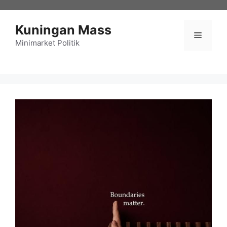
Langsung
ke
Kuningan Mass
isi
Menu
Minimarket Politik