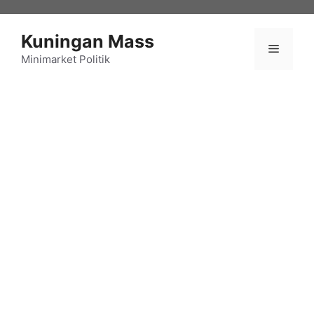
Langsung
ke
Kuningan Mass
isi
Menu
Minimarket Politik