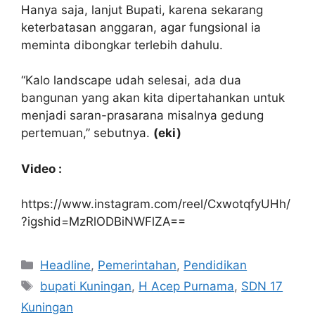
Hanya saja, lanjut Bupati, karena sekarang
keterbatasan anggaran, agar fungsional ia
meminta dibongkar terlebih dahulu.
“Kalo landscape udah selesai, ada dua
bangunan yang akan kita dipertahankan untuk
menjadi saran-prasarana misalnya gedung
pertemuan,” sebutnya.
(eki)
Video :
https://www.instagram.com/reel/CxwotqfyUHh/
?igshid=MzRlODBiNWFlZA==
Kategori
Headline
,
Pemerintahan
,
Pendidikan
Tag
bupati Kuningan
,
H Acep Purnama
,
SDN 17
Kuningan