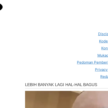
Discl
Kode 
Kon
Muka
Pedoman Pemberi
Privacy
Reda