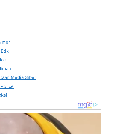
aimer
Etik
tak
dimah
taan Media Siber
 Police
ksi