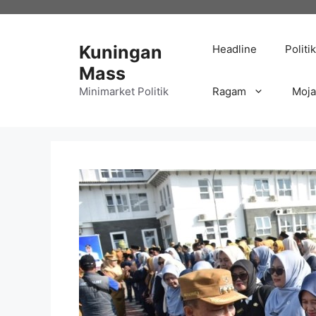
Langsung
ke
isi
Kuningan
Headline
Politik
Mass
Minimarket Politik
Ragam
Moj