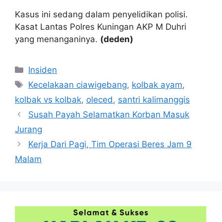
Kasus ini sedang dalam penyelidikan polisi.
Kasat Lantas Polres Kuningan AKP M Duhri
yang menanganinya.
(deden)
Kategori
Insiden
Tag
Kecelakaan ciawigebang
,
kolbak ayam
,
kolbak vs kolbak
,
oleced
,
santri kalimanggis
Susah Payah Selamatkan Korban Masuk
Jurang
Kerja Dari Pagi, Tim Operasi Beres Jam 9
Malam