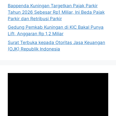
Bappenda Kuningan Targetkan Pajak Parkir
Tahun 2026 Sebesar Rp1 Miliar, Ini Beda Pajak
Parkir dan Retribusi Parkir
Gedung Pemkab Kuningan di KIC Bakal Punya
Lift, Anggaran Rp 1,2 Miliar
Surat Terbuka kepada Otoritas Jasa Keuangan
(OJK) Republik Indonesia