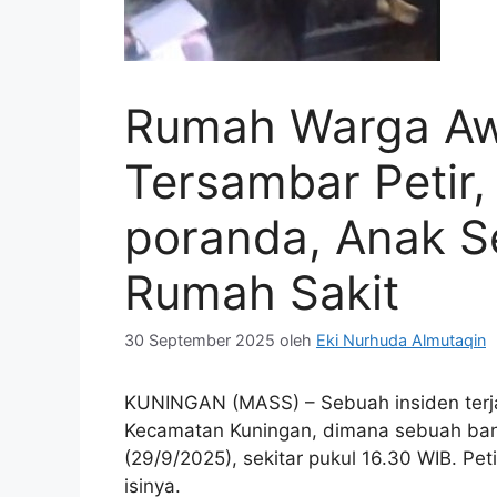
Rumah Warga Aw
Tersambar Petir,
poranda, Anak S
Rumah Sakit
30 September 2025
oleh
Eki Nurhuda Almutaqin
KUNINGAN (MASS) – Sebuah insiden terja
Kecamatan Kuningan, dimana sebuah ban
(29/9/2025), sekitar pukul 16.30 WIB. 
isinya.