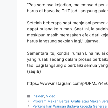
“Pas sore nya kejadian, malemnya diper
harus di bawa ke THT jadi langsung pulan
Setelah beberapa saat menjalani pemeriks
dapat pulang ke rumah. Saat ini, ia suda
meskipun masih merasakan efek dari kejad
harus langsung sekolah lagi,” ujarnya.
Sementara itu, kondisi rumah Lina mulai 
yang rusak sedang dalam proses perbaikan
tadi pagi langsung diperbaiki semua yang 
(raqib)
https://www.instagram.com/p/DPMJYi4E
Kategori
Insiden
,
Video
Program Makan Bergizi Gratis atau Makan Bera
Perkenalkan Warisan Budaya kepada Generasi 