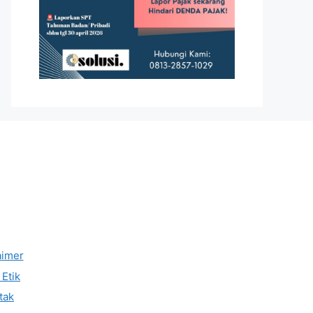
aimer
Etik
tak