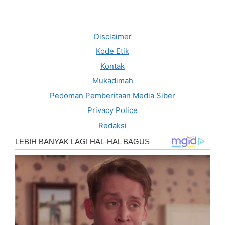
Disclaimer
Kode Etik
Kontak
Mukadimah
Pedoman Pemberitaan Media Siber
Privacy Police
Redaksi