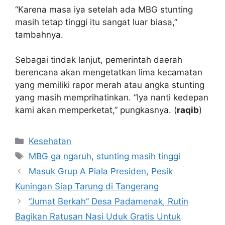
“Karena masa iya setelah ada MBG stunting
masih tetap tinggi itu sangat luar biasa,”
tambahnya.
Sebagai tindak lanjut, pemerintah daerah
berencana akan mengetatkan lima kecamatan
yang memiliki rapor merah atau angka stunting
yang masih memprihatinkan. “Iya nanti kedepan
kami akan memperketat,” pungkasnya. (
raqib
)
Kategori
Kesehatan
Tag
MBG ga ngaruh
,
stunting masih tinggi
Masuk Grup A Piala Presiden, Pesik
Kuningan Siap Tarung di Tangerang
“Jumat Berkah” Desa Padamenak, Rutin
Bagikan Ratusan Nasi Uduk Gratis Untuk