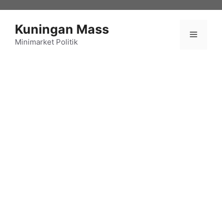
Langsung
ke
Kuningan Mass
isi
Menu
Minimarket Politik