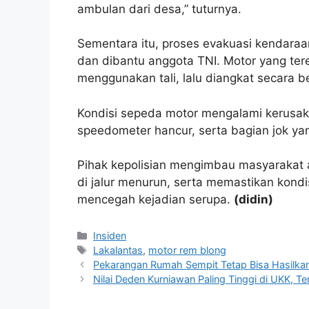
ambulan dari desa,” tuturnya.
Sementara itu, proses evakuasi kendaraa
dan dibantu anggota TNI. Motor yang tere
menggunakan tali, lalu diangkat secara 
Kondisi sepeda motor mengalami kerusak
speedometer hancur, serta bagian jok ya
Pihak kepolisian mengimbau masyarakat a
di jalur menurun, serta memastikan kond
mencegah kejadian serupa.
(didin)
Kategori
Insiden
Tag
Lakalantas
,
motor rem blong
Pekarangan Rumah Sempit Tetap Bisa Hasilka
Nilai Deden Kurniawan Paling Tinggi di UKK, T