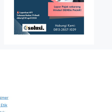
aimer
Etik