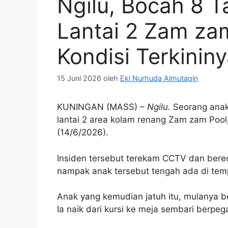
Ngilu, Bocah 8 T
Lantai 2 Zam zam
Kondisi Terkinin
15 Juni 2026
oleh
Eki Nurhuda Almutaqin
KUNINGAN (MASS) –
Ngilu.
Seorang anak l
lantai 2 area kolam renang Zam zam Poo
(14/6/2026).
Insiden tersebut terekam CCTV dan bered
nampak anak tersebut tengah ada di tem
Anak yang kemudian jatuh itu, mulanya b
Ia naik dari kursi ke meja sembari berpe