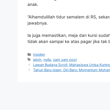
anak.
“Alhamdulillah tidur semalem di RS, sekar
jawabnya.
Ia juga memastikan, meja dan kursi sudah
tidak akan sampai ke atas pagar jika tak 
Kategori
Insiden
Tag
jatoh
,
ngilu
,
zam zam pool
Lawan Budaya Scroll, Mahasiswa Unisa Kuning
Tahun Baru Islam, Diri Baru: Momentum Muhar