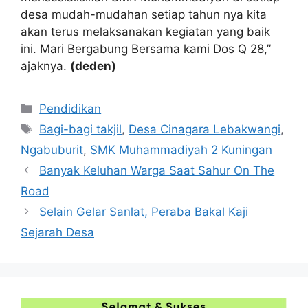
desa mudah-mudahan setiap tahun nya kita
akan terus melaksanakan kegiatan yang baik
ini. Mari Bergabung Bersama kami Dos Q 28,”
ajaknya.
(deden)
Kategori
Pendidikan
Tag
Bagi-bagi takjil
,
Desa Cinagara Lebakwangi
,
Ngabuburit
,
SMK Muhammadiyah 2 Kuningan
Banyak Keluhan Warga Saat Sahur On The
Road
Selain Gelar Sanlat, Peraba Bakal Kaji
Sejarah Desa