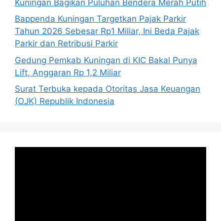
Kuningan Bagikan Puluhan Bendera Merah Putih
Bappenda Kuningan Targetkan Pajak Parkir
Tahun 2026 Sebesar Rp1 Miliar, Ini Beda Pajak
Parkir dan Retribusi Parkir
Gedung Pemkab Kuningan di KIC Bakal Punya
Lift, Anggaran Rp 1,2 Miliar
Surat Terbuka kepada Otoritas Jasa Keuangan
(OJK) Republik Indonesia