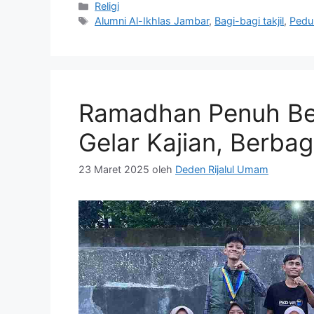
Kategori
Religi
Tag
Alumni Al-Ikhlas Jambar
,
Bagi-bagi takjil
,
Pedu
Ramadhan Penuh Be
Gelar Kajian, Berbag
23 Maret 2025
oleh
Deden Rijalul Umam