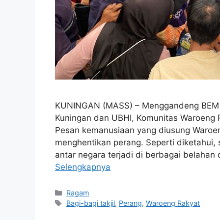
KUNINGAN (MASS) – Menggandeng BEM k
Kuningan dan UBHI, Komunitas Waroeng 
Pesan kemanusiaan yang diusung Waroen
menghentikan perang. Seperti diketahui, 
antar negara terjadi di berbagai belaha
Selengkapnya
Kategori
Ragam
Tag
Bagi-bagi takjil
,
Perang
,
Waroeng Rakyat