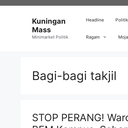
Langsung
ke
isi
Kuningan
Headline
Politik
Mass
Minimarket Politik
Ragam
Moj
Bagi-bagi takjil
STOP PERANG! Waro