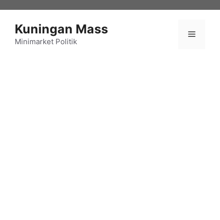
Langsung
ke
Kuningan Mass
isi
Menu
Minimarket Politik