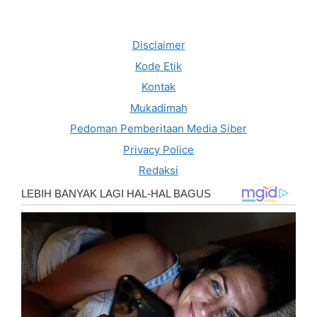
Disclaimer
Kode Etik
Kontak
Mukadimah
Pedoman Pemberitaan Media Siber
Privacy Police
Redaksi