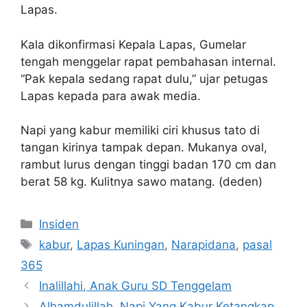
Lapas.
Kala dikonfirmasi Kepala Lapas, Gumelar
tengah menggelar rapat pembahasan internal.
“Pak kepala sedang rapat dulu,” ujar petugas
Lapas kepada para awak media.
Napi yang kabur memiliki ciri khusus tato di
tangan kirinya tampak depan. Mukanya oval,
rambut lurus dengan tinggi badan 170 cm dan
berat 58 kg. Kulitnya sawo matang. (deden)
Kategori
Insiden
Tag
kabur
,
Lapas Kuningan
,
Narapidana
,
pasal
365
Inalillahi, Anak Guru SD Tenggelam
Alhamdulillah, Napi Yang Kabur Ketangkap