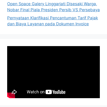
Open Space Galery Linggarjati Disesaki Warga,
Nobar Final Piala Presiden Persib VS Persebaya
Pernyataan Klarifikasi Pencantuman Tarif Pajak
dan Biaya Layanan pada Dokumen Invoice