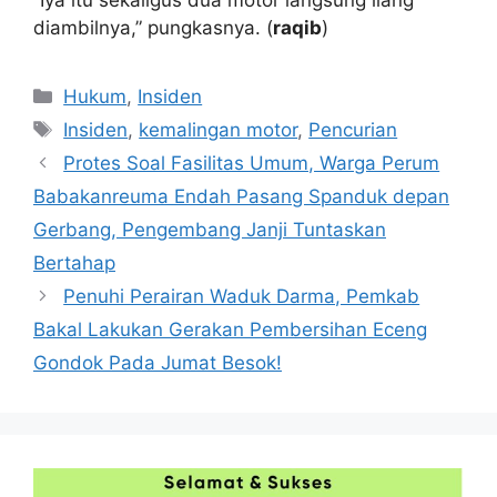
diambilnya,” pungkasnya. (
raqib
)
Kategori
Hukum
,
Insiden
Tag
Insiden
,
kemalingan motor
,
Pencurian
Protes Soal Fasilitas Umum, Warga Perum
Babakanreuma Endah Pasang Spanduk depan
Gerbang, Pengembang Janji Tuntaskan
Bertahap
Penuhi Perairan Waduk Darma, Pemkab
Bakal Lakukan Gerakan Pembersihan Eceng
Gondok Pada Jumat Besok!