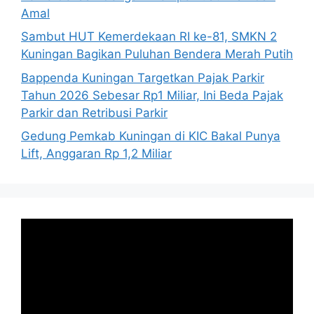
Amal
Sambut HUT Kemerdekaan RI ke-81, SMKN 2
Kuningan Bagikan Puluhan Bendera Merah Putih
Bappenda Kuningan Targetkan Pajak Parkir
Tahun 2026 Sebesar Rp1 Miliar, Ini Beda Pajak
Parkir dan Retribusi Parkir
Gedung Pemkab Kuningan di KIC Bakal Punya
Lift, Anggaran Rp 1,2 Miliar