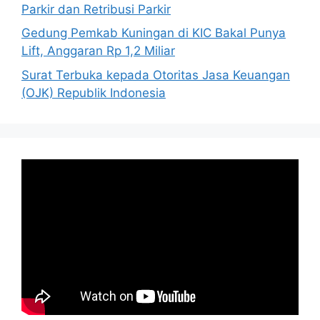
Parkir dan Retribusi Parkir
Gedung Pemkab Kuningan di KIC Bakal Punya
Lift, Anggaran Rp 1,2 Miliar
Surat Terbuka kepada Otoritas Jasa Keuangan
(OJK) Republik Indonesia