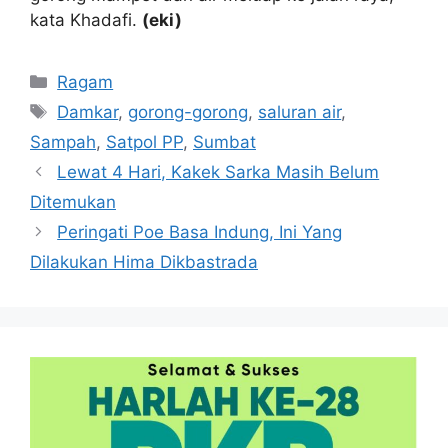
kata Khadafi.
(eki)
Kategori
Ragam
Tag
Damkar
,
gorong-gorong
,
saluran air
,
Sampah
,
Satpol PP
,
Sumbat
Lewat 4 Hari, Kakek Sarka Masih Belum
Ditemukan
Peringati Poe Basa Indung, Ini Yang
Dilakukan Hima Dikbastrada