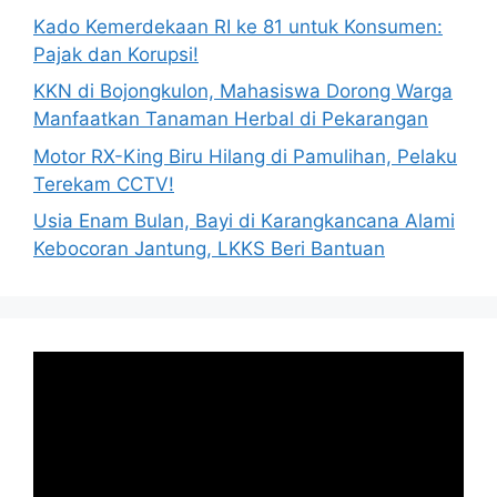
Kado Kemerdekaan RI ke 81 untuk Konsumen:
Pajak dan Korupsi!
KKN di Bojongkulon, Mahasiswa Dorong Warga
Manfaatkan Tanaman Herbal di Pekarangan
Motor RX-King Biru Hilang di Pamulihan, Pelaku
Terekam CCTV!
Usia Enam Bulan, Bayi di Karangkancana Alami
Kebocoran Jantung, LKKS Beri Bantuan