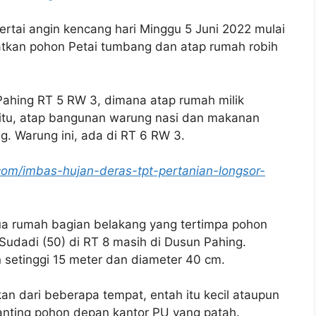
sertai angin kencang hari Minggu 5 Juni 2022 mulai
atkan pohon Petai tumbang dan atap rumah robih
 Pahing RT 5 RW 3, dimana atap rumah milik
n itu, atap bangunan warung nasi dan makanan
g. Warung ini, ada di RT 6 RW 3.
com/imbas-hujan-deras-tpt-pertanian-longsor-
 dua rumah bagian belakang yang tertimpa pohon
 Sudadi (50) di RT 8 masih di Dusun Pahing.
 setinggi 15 meter dan diameter 40 cm.
an dari beberapa tempat, entah itu kecil ataupun
anting pohon depan kantor PU yang patah.