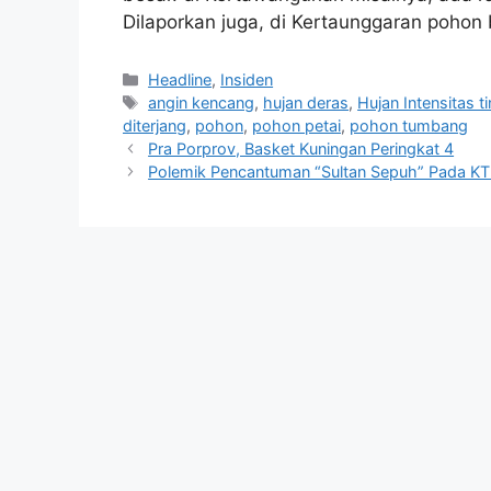
Dilaporkan juga, di Kertaunggaran pohon 
Kategori
Headline
,
Insiden
Tag
angin kencang
,
hujan deras
,
Hujan Intensitas t
diterjang
,
pohon
,
pohon petai
,
pohon tumbang
Pra Porprov, Basket Kuningan Peringkat 4
Polemik Pencantuman “Sultan Sepuh” Pada K