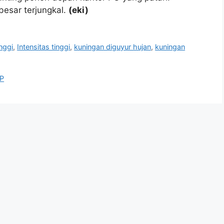
besar terjungkal.
(eki)
inggi
,
Intensitas tinggi
,
kuningan diguyur hujan
,
kuningan
TP