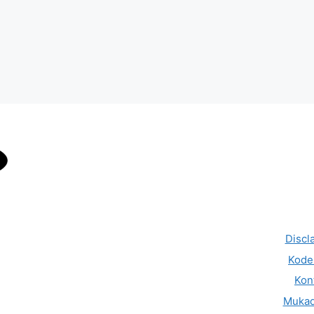
Discl
Kode 
Kon
Muka