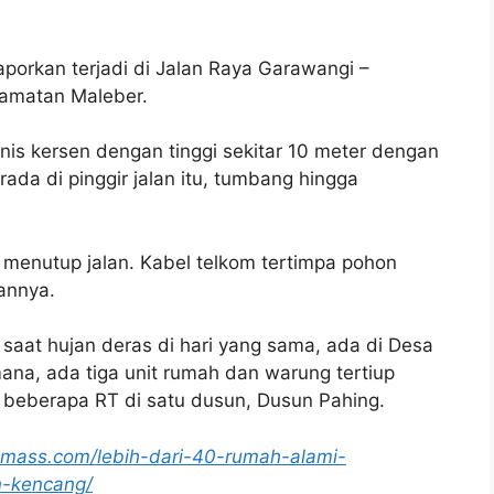
porkan terjadi di Jalan Raya Garawangi –
camatan Maleber.
nis kersen dengan tinggi sekitar 10 meter dengan
da di pinggir jalan itu, tumbang hingga
 menutup jalan. Kabel telkom tertimpa pohon
annya.
saat hujan deras di hari yang sama, ada di Desa
na, ada tiga unit rumah dan warung tertiup
i beberapa RT di satu dusun, Dusun Pahing.
nmass.com/lebih-dari-40-rumah-alami-
n-kencang/