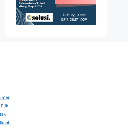
aimer
Etik
tak
dimah