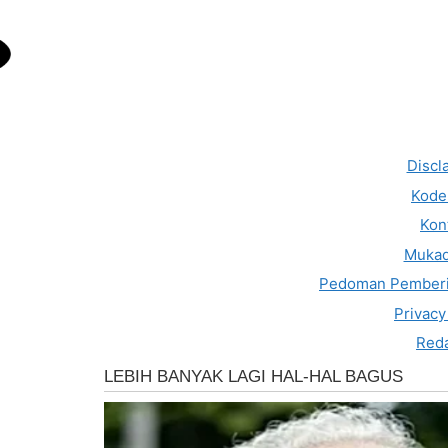
Discl
Kode 
Kon
Muka
Pedoman Pemberi
Privacy
Reda