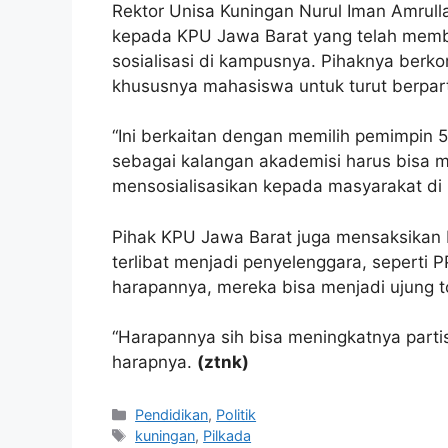
Rektor Unisa Kuningan Nurul Iman Amrull
kepada KPU Jawa Barat yang telah mem
sosialisasi di kampusnya. Pihaknya ber
khususnya mahasiswa untuk turut berpart
“Ini berkaitan dengan memilih pemimpin 
sebagai kalangan akademisi harus bisa 
mensosialisasikan kepada masyarakat di 
Pihak KPU Jawa Barat juga mensaksikan 
terlibat menjadi penyelenggara, seperti 
harapannya, mereka bisa menjadi ujung t
“Harapannya sih bisa meningkatnya partisi
harapnya.
(ztnk)
Kategori
Pendidikan
,
Politik
Tag
kuningan
,
Pilkada