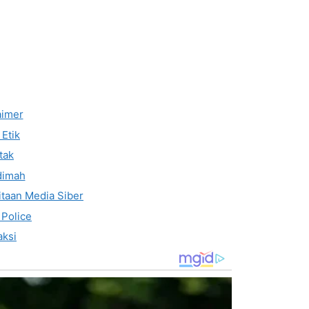
aimer
Etik
tak
dimah
taan Media Siber
 Police
ksi