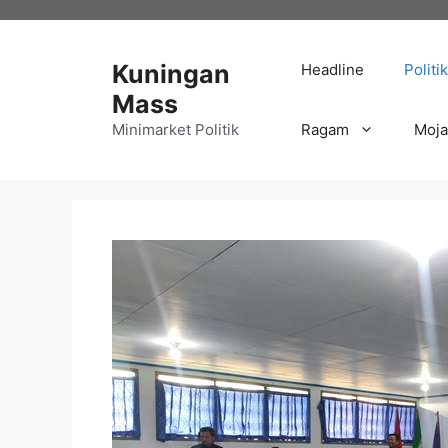
Langsung
ke
isi
Kuningan
Headline
Politik
Mass
Minimarket Politik
Ragam
Moj