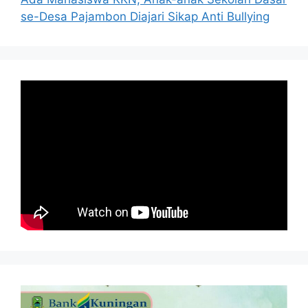
se-Desa Pajambon Diajari Sikap Anti Bullying