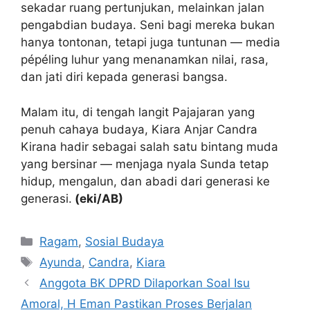
sekadar ruang pertunjukan, melainkan jalan
pengabdian budaya. Seni bagi mereka bukan
hanya tontonan, tetapi juga tuntunan — media
pépéling luhur yang menanamkan nilai, rasa,
dan jati diri kepada generasi bangsa.
Malam itu, di tengah langit Pajajaran yang
penuh cahaya budaya, Kiara Anjar Candra
Kirana hadir sebagai salah satu bintang muda
yang bersinar — menjaga nyala Sunda tetap
hidup, mengalun, dan abadi dari generasi ke
generasi.
(eki/AB)
Kategori
Ragam
,
Sosial Budaya
Tag
Ayunda
,
Candra
,
Kiara
Anggota BK DPRD Dilaporkan Soal Isu
Amoral, H Eman Pastikan Proses Berjalan