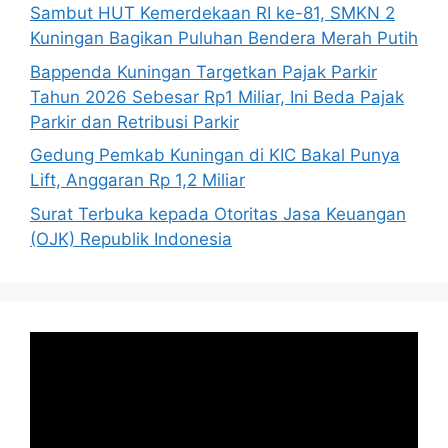
Sambut HUT Kemerdekaan RI ke-81, SMKN 2
Kuningan Bagikan Puluhan Bendera Merah Putih
Bappenda Kuningan Targetkan Pajak Parkir
Tahun 2026 Sebesar Rp1 Miliar, Ini Beda Pajak
Parkir dan Retribusi Parkir
Gedung Pemkab Kuningan di KIC Bakal Punya
Lift, Anggaran Rp 1,2 Miliar
Surat Terbuka kepada Otoritas Jasa Keuangan
(OJK) Republik Indonesia