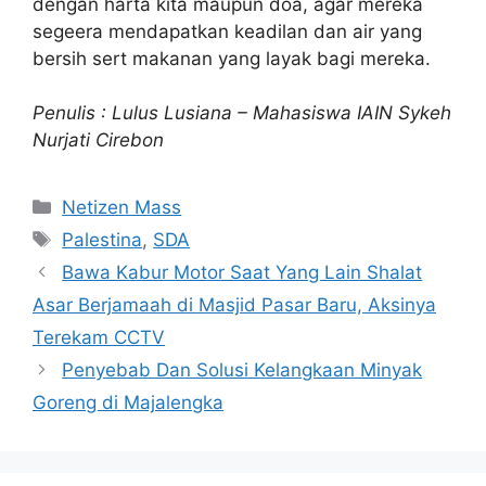
dengan harta kita maupun doa, agar mereka
segeera mendapatkan keadilan dan air yang
bersih sert makanan yang layak bagi mereka.
Penulis : Lulus Lusiana – Mahasiswa IAIN Sykeh
Nurjati Cirebon
Kategori
Netizen Mass
Tag
Palestina
,
SDA
Bawa Kabur Motor Saat Yang Lain Shalat
Asar Berjamaah di Masjid Pasar Baru, Aksinya
Terekam CCTV
Penyebab Dan Solusi Kelangkaan Minyak
Goreng di Majalengka