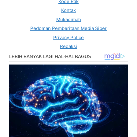
Kode Etik
Kontak
Mukadimah
Pedoman Pemberitaan Media Siber
Privacy Police
Redaksi