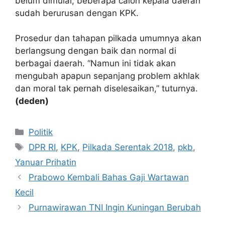
belum dimulai, beberapa calon kepala daerah
sudah berurusan dengan KPK.
Prosedur dan tahapan pilkada umumnya akan
berlangsung dengan baik dan normal di
berbagai daerah. “Namun ini tidak akan
mengubah apapun sepanjang problem akhlak
dan moral tak pernah diselesaikan,” tuturnya.
(deden)
Kategori
Politik
Tag
DPR RI
,
KPK
,
Pilkada Serentak 2018
,
pkb
,
Yanuar Prihatin
Prabowo Kembali Bahas Gaji Wartawan
Kecil
Purnawirawan TNI Ingin Kuningan Berubah