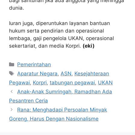
bagi santunan jika ada anggota yang meningga
dunia.
Iuran juga, diperuntukan layanan bantuan
hukum serta pendirian dan operasional
lembaga, gaji pengelola UKAN, operasional
sekertariat, dan media Korpri.
(eki)
Kategori
Pemerintahan
Tag
Aparatur Negara
,
ASN
,
Kesejahteraan
Pegawai
,
Korpri
,
tabungan pegawai
,
UKAN
Anak-Anak Sumringah, Ramadhan Ada
Pesantren Ceria
Rana: Menghadapi Persoalan Minyak
Goreng, Harus Dengan Nasionalisme