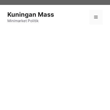
Langsung
ke
Kuningan Mass
isi
Menu
Minimarket Politik