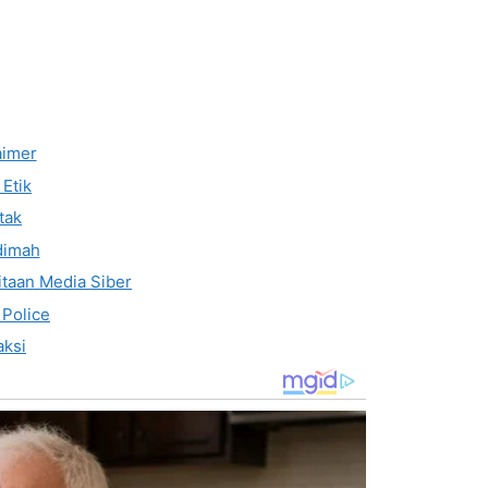
aimer
Etik
tak
dimah
taan Media Siber
 Police
ksi