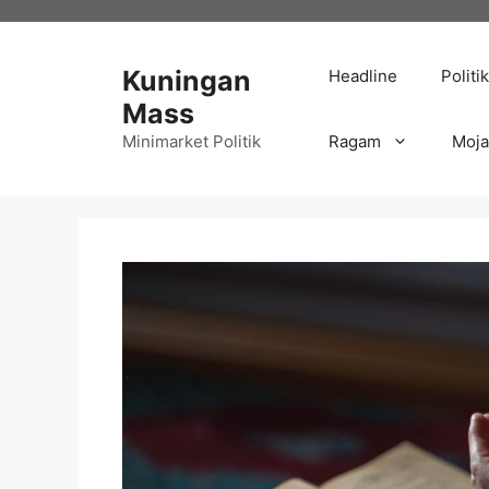
Langsung
ke
isi
Kuningan
Headline
Politik
Mass
Minimarket Politik
Ragam
Moj