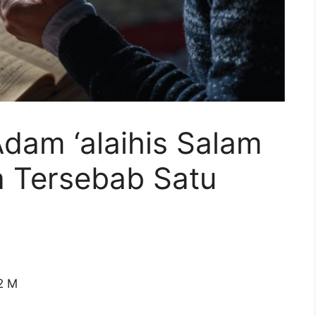
dam ‘alaihis Salam
a Tersebab Satu
2 M