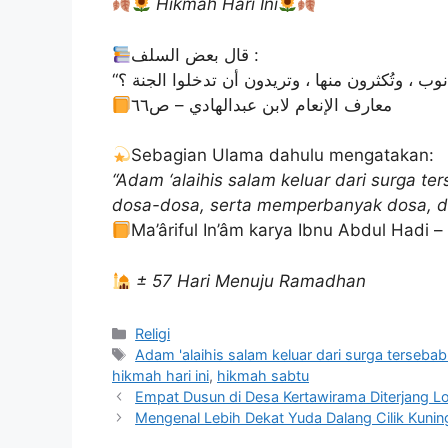
Hikmah Hari Ini
‏قال بعض السلف :
معارف الإنعام لابن عبدالهادي – ص٦٦
Sebagian Ulama dahulu mengatakan:
“Adam ‘alaihis salam keluar dari surga t
dosa-dosa, serta memperbanyak dosa, da
Ma’âriful In’âm karya Ibnu Abdul Hadi –
± 57 Hari Menuju Ramadhan
Kategori
Religi
Tag
Adam 'alaihis salam keluar dari surga terseba
hikmah hari ini
,
hikmah sabtu
Empat Dusun di Desa Kertawirama Diterjang L
Mengenal Lebih Dekat Yuda Dalang Cilik Kunin